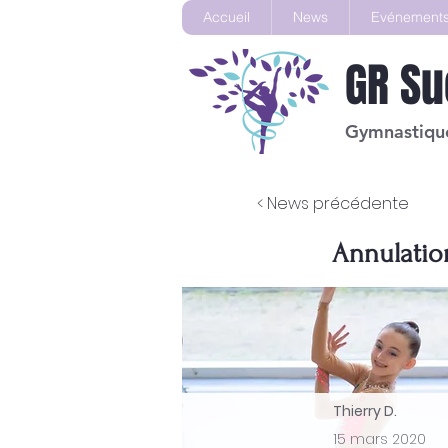
Accueil
News
Evénement
GR
Su
Gymnastique
< News précédente
Annulatio
Thierry D.
15 mars 2020