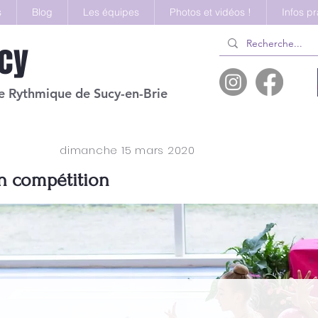
s
Blog
Les équipes
Photos et vidéos !
Infos p
cy
 Rythmique de Sucy-en-Brie
dimanche 15 mars 2020
n compétition