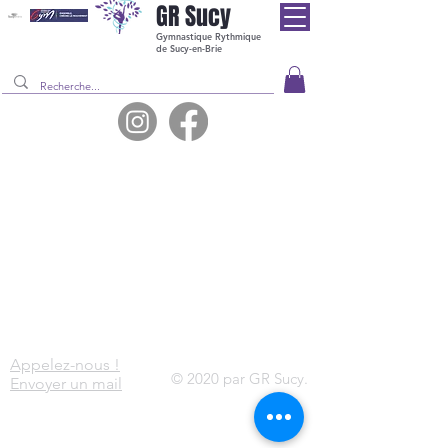
GR
Sucy
Gymnastique Rythmique
de Sucy-en-Brie
Appelez-nous !
© 2020 par GR Sucy.
Envoyer un mail