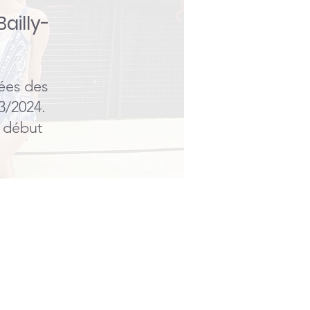
ailly-
ées des
3/2024.
e début