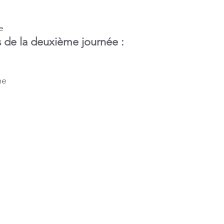
e
ts de la deuxième journée :
me
e