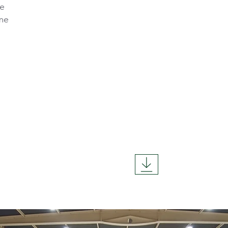
me
eme