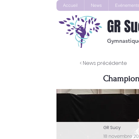
Accueil
News
Evénement
GR
Su
Gymnastique
< News précédente
Championn
GR Sucy
18 novembre 20