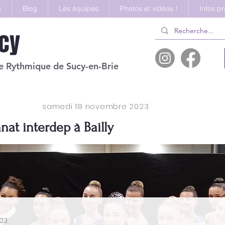
s
Blog
Les équipes
Photos et vidéos !
Infos p
cy
 Rythmique de Sucy-en-Brie
samedi 18 novembre 2023
at interdep à Bailly
23