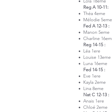
Lola 18eme
Reg A 10-11:
Théa 4eme
Mélodie 5em
Fed A 12-13 :
Manon 5eme
Charline 16e
Reg 14-15 :
Léa 1ere
Louise 13eme
Luna 16eme
Fed 14-15 :
Eve 1ere
Kayla 2eme
Lina 8eme
Nat C 12-13 :
Anais 1ere
Chloé 2eme