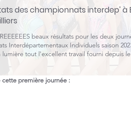
tats des championnats interdep' à B
liers
REEEEEES beaux résultats pour les deux journ
s Interdépartementaux Individuels saison 202
lumière tout l'excellent travail fourni depuis l
e cette première journée :