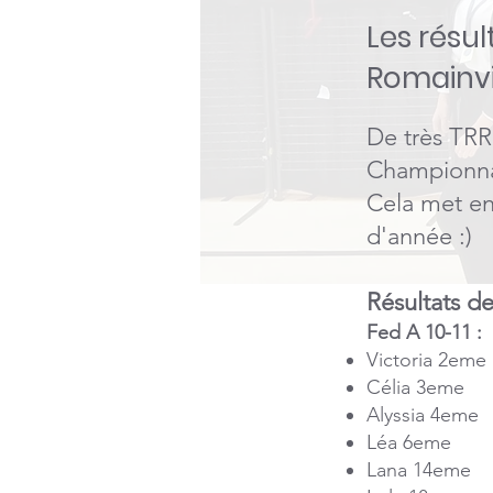
Les résul
Romainvil
De très TRR
Championnat
Cela met en 
d'année :)
Résultats d
Fed A 10-11 :
Victoria 2eme
Célia 3eme
Alyssia 4eme
Léa 6eme
Lana 14eme