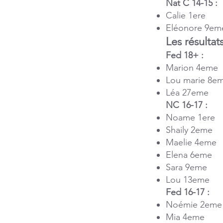
Nat C 14-15 :
Calie 1ere
Eléonore 9em
Les résulta
Fed 18+ :
Marion 4eme
Lou marie 8e
Léa 27eme
NC 16-17 :
Noame 1ere
Shaily 2eme
Maelie 4eme
Elena 6eme
Sara 9eme
Lou 13eme
Fed 16-17 :
Noémie 2em
Mia 4eme