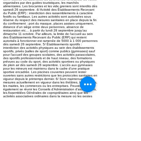
organisées par des guides touristiques, les marchés
alimentaires. Les brocantes et les vide greniers sont interdits dès
samedi 26 septembre. 4/ Activité des Établissements Recevant
du Public (ERP) : interdiction des rassemblements à caractère
festifs ou familiaux. Les autres activités sont autorisées sous
réserve du respect des mesures sanitaires en place depuis la fin
du confinement : port du masque, places assises uniquement,
distance d'un siège entre deux personnes, absence de
restauration etc… à partir du lundi 28 septembre jusqu'au
dimanche 11 octobre. Par ailleurs, la limite de l'accueil au sein
des Établissements Recevant du Public (ERP) qui restent
autorisés à fonctionner est ramenée de 5000 à 1 000 personnes
dès samedi 26 septembre. 5/ Établissements sportifs :
interdiction des activités physiques au sein des établissements
sportifs, privés (salles de sport) comme publics (gymnases) sauf
pour l'accueil des groupes scolaires, des activités parascolaires,
des sportifs professionnels et de haut niveau, des formations
prévues au code du sport, des activités sportives ou physiques
de plein air dès samedi 26 septembre. L’accès aux gymnases
pour les mineurs est maintenu dans le cadre d’une pratique
sportive encadrée. Les piscines couvertes peuvent rester
ouvertes sans autres restrictions que les protocoles sanitaires en
vigueur depuis le printemps dernier. 6/ Sont maintenues : les
mesures actuellement en vigueur dans les théâtres, les cinémas,
les mairies, les commerces ou les entreprises. Peuvent
également se réunir les Conseils d’Administration d’associations,
les Assemblées Générales de copropriétaires ainsi que les
activités associatives ordinaires dans la mesure où les gestes
barrières sont scrupuleusement observés.
< Previous News
Next News >