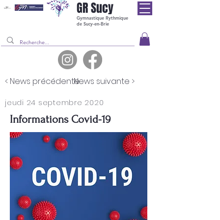
GR
Sucy
Gymnastique Rythmique
de Sucy-en-Brie
< News précédente
News suivante >
jeudi 24 septembre 2020
Informations Covid-19