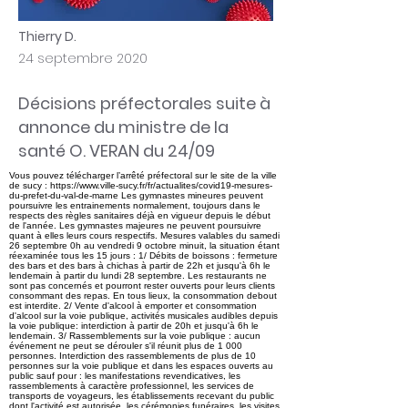
Thierry D.
24 septembre 2020
Décisions préfectorales suite à
annonce du ministre de la
santé O. VERAN du 24/09
Vous pouvez télécharger l’arrêté préfectoral sur le site de la ville
de sucy : https://www.ville-sucy.fr/fr/actualites/covid19-mesures-
du-prefet-du-val-de-marne Les gymnastes mineures peuvent
poursuivre les entrainements normalement, toujours dans le
respects des règles sanitaires déjà en vigueur depuis le début
de l'année. Les gymnastes majeures ne peuvent poursuivre
quant à elles leurs cours respectifs. Mesures valables du samedi
26 septembre 0h au vendredi 9 octobre minuit, la situation étant
réexaminée tous les 15 jours : 1/ Débits de boissons : fermeture
des bars et des bars à chichas à partir de 22h et jusqu'à 6h le
lendemain à partir du lundi 28 septembre. Les restaurants ne
sont pas concernés et pourront rester ouverts pour leurs clients
consommant des repas. En tous lieux, la consommation debout
est interdite. 2/ Vente d'alcool à emporter et consommation
d'alcool sur la voie publique, activités musicales audibles depuis
la voie publique: interdiction à partir de 20h et jusqu'à 6h le
lendemain. 3/ Rassemblements sur la voie publique : aucun
événement ne peut se dérouler s'il réunit plus de 1 000
personnes. Interdiction des rassemblements de plus de 10
personnes sur la voie publique et dans les espaces ouverts au
public sauf pour : les manifestations revendicatives, les
rassemblements à caractère professionnel, les services de
transports de voyageurs, les établissements recevant du public
dont l'activité est autorisée, les cérémonies funéraires, les visites