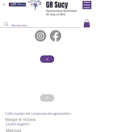
GR
Sucy
Gymnastique Rythmique
de Sucy-en-Brie
>
Equipe Régional A
15-
>
Cette équipe est composée des gymnastes :
Margot et Victoria
Leur(s) engin(s) :
Massues