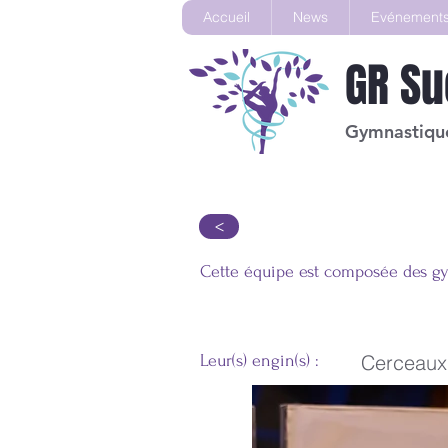
Accueil
News
Evénement
GR
Su
Gymnastique
Equipe EN 1
>
Cette équipe est composée des gy
Cerceaux
Leur(s) engin(s) :