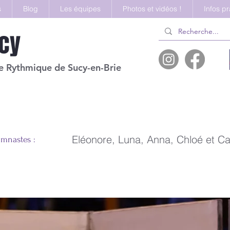
s
Blog
Les équipes
Photos et vidéos !
Infos p
cy
 Rythmique de Sucy-en-Brie
3-
Eléonore, Luna, Anna, Chloé et Cal
mnastes :