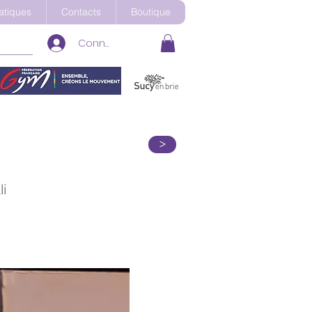
ratiques
Contacts
Boutique
Connexion
>
i