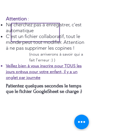
Attention
:
Ne cherchez pas à enregistrer, c'est
automatique
C'est un fichier collaboratif, tout le
monde peut tout modifier. Attention
à ne pas supprimer les copines !
(nous arriverons à savoir qui a
fait l'erreur :) )
Veillez bien à vous inscrire pour TOUS les
jours prévus pour votre enfant, il y a un
onglet par journée
Patientez quelques secondes le temps
que le fichier GoogleSheet se charge :)