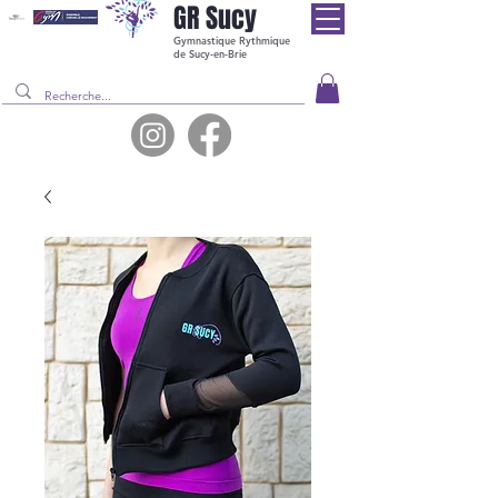
GR
Sucy
Gymnastique Rythmique
de Sucy-en-Brie